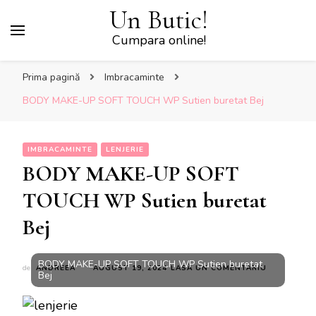
Un Butic!
Cumpara online!
Prima pagină
Imbracaminte
BODY MAKE-UP SOFT TOUCH WP Sutien buretat Bej
IMBRACAMINTE
LENJERIE
BODY MAKE-UP SOFT
TOUCH WP Sutien buretat
Bej
BODY MAKE-UP SOFT TOUCH WP Sutien buretat
LA
de
ANDREEA
AUGUST 19, 2024
LASĂ UN COMENTARIU
Bej
BODY
MAKE-
UP