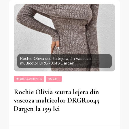
Rochie Olivia scurta lejera din vascoza
multicolor DRGR0045 Dargen
IMBRACAMINTE
ROCHII
Rochie Olivia scurta lejera din
vascoza multicolor DRGR0045
Dargen la 199 lei