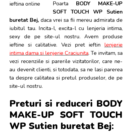
SOFT
Poarta
BODY MAKE-UP
TOUCH
SOFT TOUCH WP Sutien
WP
SUTIEN
buretat Bej,
daca vrei sa fii mereu admirata de
BURETAT
iubitul tau. Incita-l, excita-l cu lenjeria intima,
BEJ
sexy de pe site-ul nostru. Avem produse
ieftine si calitative. Vezi pret ieftin
lenjerie
intima dama si lenjerie Craciunita
. Te invitam, sa
vezi recenziile si parerile vizitatorilor, care ne-
au devenit clienti, si totodata, sa ne lasi parerea
ta despre calitatea si pretul produselor, de pe
site-ul nostru.
Preturi si reduceri BODY
MAKE-UP SOFT TOUCH
WP Sutien buretat Bej
: