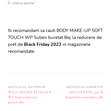
În „Imbracaminte”
Iti recomandam sa cauti BODY MAKE-UP SOFT
TOUCH WP Sutien buretat Bej la reducere de
pret de
Black Friday 2023
in magazinele
recomandate.
Navigare
ARTICOLUL ANTERIOR
ARTICOLUL URMĂTOR
WILD PEONY FLORALE
AMOURETTE 300 N
în
WP Sutien buretat
Sutien fara armatura alb
articole
portocaliu