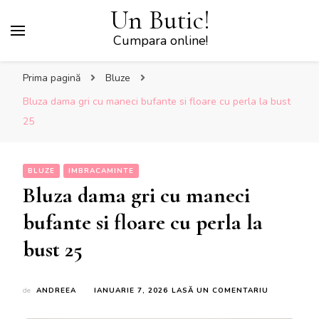
Un Butic!
Cumpara online!
Prima pagină
Bluze
Bluza dama gri cu maneci bufante si floare cu perla la bust
25
BLUZE
IMBRACAMINTE
Bluza dama gri cu maneci
bufante si floare cu perla la
bust 25
LA
de
ANDREEA
IANUARIE 7, 2026
LASĂ UN COMENTARIU
BLUZA
DAMA