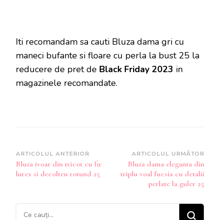
Iti recomandam sa cauti Bluza dama gri cu
maneci bufante si floare cu perla la bust 25 la
reducere de pret de
Black Friday 2023
in
magazinele recomandate.
Navigare
ARTICOLUL ANTERIOR
ARTICOLUL URMĂTOR
Bluza ivoar din tricot cu fir
Bluza dama eleganta din
în
lurex si decolteu rotund 25
triplu voal fucsia cu detalii
articole
perlate la guler 25
Cauți