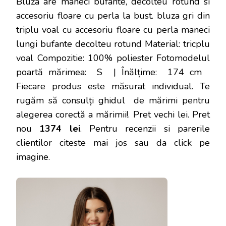
Bluza are maneci bufante, decolteu rotund si
accesoriu floare cu perla la bust. bluza gri din
triplu voal cu accesoriu floare cu perla maneci
lungi bufante decolteu rotund Material: tricplu
voal Compozitie: 100% poliester Fotomodelul
poartă mărimea: S | Înălțime: 174 cm
Fiecare produs este măsurat individual. Te
rugăm să consulți ghidul de mărimi pentru
alegerea corectă a mărimii!
. Pret vechi lei. Pret
nou
1374 lei
. Pentru recenzii si parerile
clientilor citeste mai jos sau da click pe
imagine.