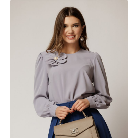
GRI
CU
MANECI
BUFANTE
SI
FLOARE
CU
PERLA
LA
BUST
25