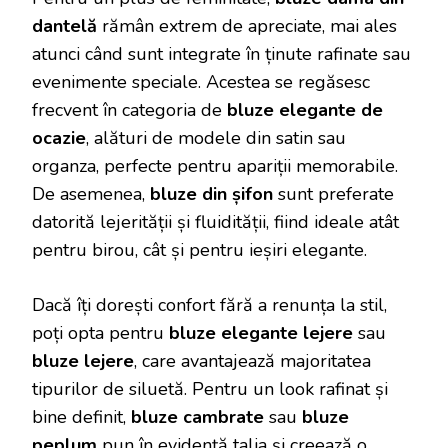
dantelă
rămân extrem de apreciate, mai ales
atunci când sunt integrate în ținute rafinate sau
evenimente speciale. Acestea se regăsesc
frecvent în categoria de
bluze elegante de
ocazie
, alături de modele din satin sau
organza, perfecte pentru apariții memorabile.
De asemenea,
bluze din șifon
sunt preferate
datorită lejerității și fluidității, fiind ideale atât
pentru birou, cât și pentru ieșiri elegante.
Dacă îți dorești confort fără a renunța la stil,
poți opta pentru
bluze elegante lejere
sau
bluze lejere
, care avantajează majoritatea
tipurilor de siluetă. Pentru un look rafinat și
bine definit,
bluze cambrate
sau
bluze
peplum
pun în evidență talia și creează o