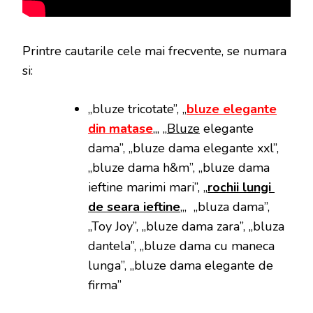
Printre cautarile cele mai frecvente, se numara
si:
„bluze tricotate”, „
bluze elegante
din matase
„, „
Bluze
elegante
dama”, „bluze dama elegante xxl”,
„bluze dama h&m”, „bluze dama
ieftine marimi mari”, „
rochii lungi
de seara ieftine
„, „bluza dama”,
„Toy Joy”, „bluze dama zara”, „bluza
dantela”, „bluze dama cu maneca
lunga”, „bluze dama elegante de
firma”