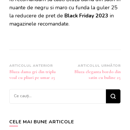
nuante de negru si maro cu funda la guler 25
la reducere de pret de
Black Friday 2023
in
magazinele recomandate.
Navigare
ARTICOLUL ANTERIOR
ARTICOLUL URMĂTOR
Bluza dama gri din triplu
Bluza eleganta bordo din
în
voal cu pliuri pe umar 25
satin cu buline 25
articole
Cauți
ceva?
CELE MAI BUNE ARTICOLE