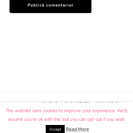
MAGAZINE
PUBLICITATE
COOKIES EU
This website uses cookies to improve your experience. We'll
© Drepturi de autor2026
Un Butic!
. Toate drepturile sunt
assume you're ok with this, but you can opt-out if you wish.
rezervate.
Blossom Pin | Dezvoltată de
Blossom
Themes
.Propulsată de
WordPress
.
Read More
Accept