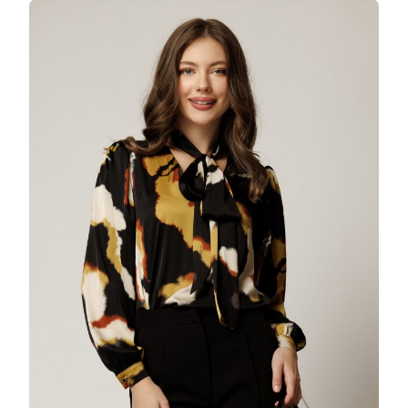
DIN
SATIN
IN
NUANTE
DE
NEGRU
SI
MARO
CU
FUNDA
LA
GULER
25