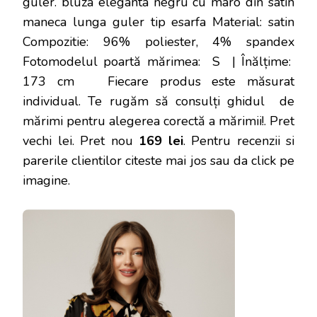
guler. bluza eleganta negru cu maro din satin
maneca lunga guler tip esarfa Material: satin
Compozitie: 96% poliester, 4% spandex
Fotomodelul poartă mărimea: S | Înălțime:
173 cm Fiecare produs este măsurat
individual. Te rugăm să consulți ghidul de
mărimi pentru alegerea corectă a mărimii!
. Pret
vechi lei. Pret nou
169 lei
. Pentru recenzii si
parerile clientilor citeste mai jos sau da click pe
imagine.