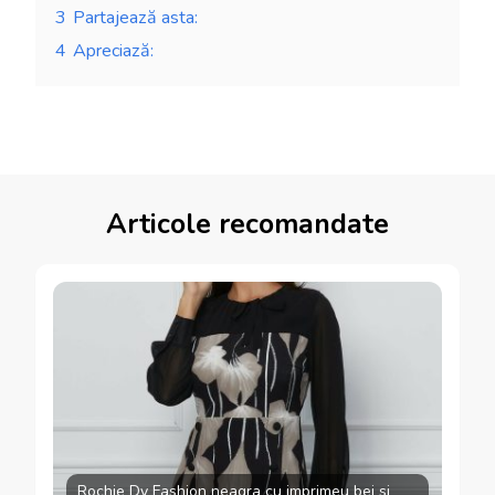
3
Partajează asta:
4
Apreciază:
Articole recomandate
Rochie Dy Fashion neagra cu imprimeu bej si