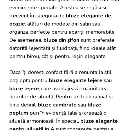
evenimente speciale. Acestea se regăsesc
frecvent în categoria de
bluze elegante de
ocazie
, alături de modele din satin sau
organza, perfecte pentru apariții memorabile.
De asemenea,
bluze din șifon
sunt preferate
datorită lejerității și fluidității, fiind ideale atât
pentru birou, cât și pentru ieșiri elegante.
Dacă îți dorești confort fără a renunța la stil,
poți opta pentru
bluze elegante lejere
sau
bluze lejere
, care avantajează majoritatea
tipurilor de siluetă. Pentru un look rafinat și
bine definit,
bluze cambrate
sau
bluze
peplum
pun în evidență talia și creează o
siluetă armonioasă. În special,
bluze elegante
pentru siluetă în A
sunt concepute pentru a