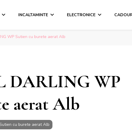
INCALTAMINTE
ELECTRONICE
CADOUR
G WP Sutien cu burete aerat Alb
L DARLING WP
te aerat Alb
tien cu burete aerat Alb