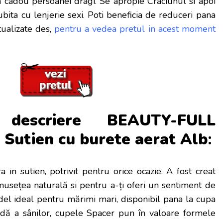
 cadou persoanei dragi. Se apropie Craciunul si apoi
iubita cu lenjerie sexi. Poti beneficia de reduceri pana
tualizate des,
pentru a vedea pretul in acest moment
descriere
BEAUTY-FULL
utien cu burete aerat Alb
:
ra in sutien, potrivit pentru orice ocazie. A fost creat
musețea naturală si pentru a-ți oferi un sentiment de
odel ideal pentru mărimi mari, disponibil pana la cupa
dă a sânilor, cupele Spacer pun în valoare formele