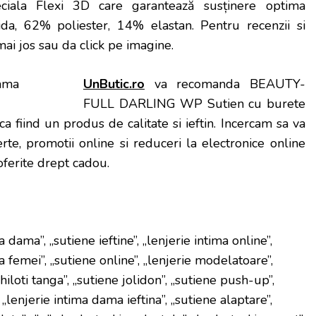
ciala Flexi 3D care garantează susținere optima
da, 62% poliester, 14% elastan
. Pentru recenzii si
 mai jos sau da click pe imagine.
UnButic.ro
va recomanda BEAUTY-
FULL DARLING WP Sutien cu burete
ca fiind un produs de calitate si ieftin. Incercam sa va
te, promotii online si reduceri la electronice online
 oferite drept cadou.
a dama”, „sutiene ieftine”, „lenjerie intima online”,
a femei”, „sutiene online”, „lenjerie modelatoare”,
„chiloti tanga”, „sutiene jolidon”, „sutiene push-up”,
 „lenjerie intima dama ieftina”, „sutiene alaptare”,