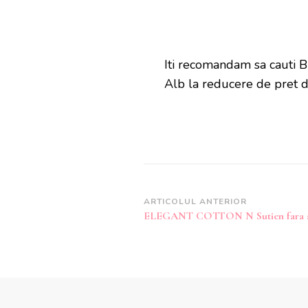
Iti recomandam sa caut
Alb la reducere de pret 
Navigare
ARTICOLUL ANTERIOR
ELEGANT COTTON N Sutien fara a
în
articole