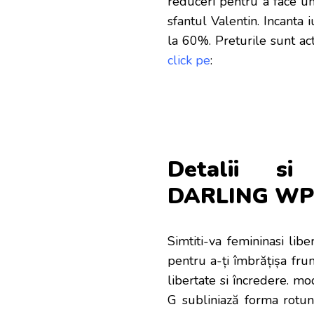
reduceri
pentru a face un
sfantul Valentin. Incanta 
la 60%. Preturile sunt ac
click pe
:
Detalii si 
DARLING WP S
Simtiti-va femininasi libe
pentru a-ți îmbrățișa fru
libertate si încredere. m
G subliniază forma rotun