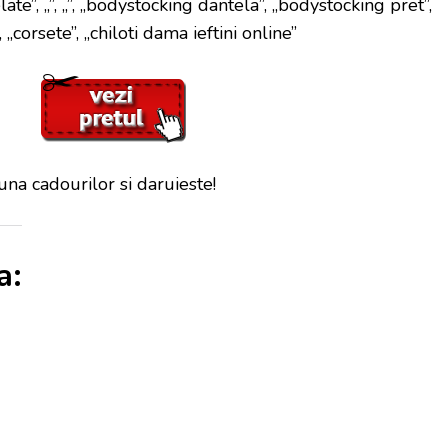
ate”, „”, „”, „bodystocking dantela”, „bodystocking pret”,
, „corsete”, „chiloti dama ieftini online”
una cadourilor si daruieste!
a: