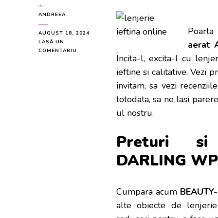
de
ANDREEA
Poarta
AUGUST 18, 2024
LASĂ UN
aerat A
LA
COMENTARIU
Incita-l, excita-l cu len
BEAUTY-
FULL
ieftine si calitative. Vezi p
DARLING
invitam, sa vezi recenziile
WP
SUTIEN
totodata, sa ne lasi parer
CU
ul nostru.
BURETE
AERAT
ALB
Preturi si
DARLING WP S
Cumpara acum
BEAUTY-F
alte obiecte de lenjeri