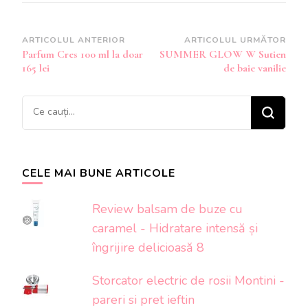
Navigare
ARTICOLUL ANTERIOR
ARTICOLUL URMĂTOR
Parfum Cres 100 ml la doar
SUMMER GLOW W Sutien
în
165 lei
de baie vanilie
articole
Cauți
ceva?
CELE MAI BUNE ARTICOLE
Review balsam de buze cu
caramel - Hidratare intensă și
îngrijire delicioasă 8
Storcator electric de rosii Montini -
pareri si pret ieftin