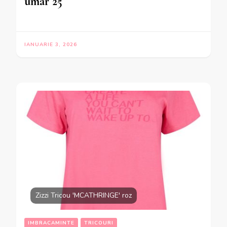
umar 25
IANUARIE 3, 2026
Zizzi Tricou 'MCATHRINGE' roz
IMBRACAMINTE
TRICOURI