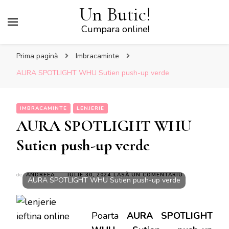
Un Butic!
Cumpara online!
Prima pagină
Imbracaminte
AURA SPOTLIGHT WHU Sutien push-up verde
IMBRACAMINTE
LENJERIE
AURA SPOTLIGHT WHU
Sutien push-up verde
LA
de
ANDREEA
IULIE 30, 2024
LASĂ UN COMENTARIU
AURA SPOTLIGHT WHU Sutien push-up verde
AURA
SPOTLIGHT
WHU
SUTIEN
Poarta
AURA SPOTLIGHT
PUSH-