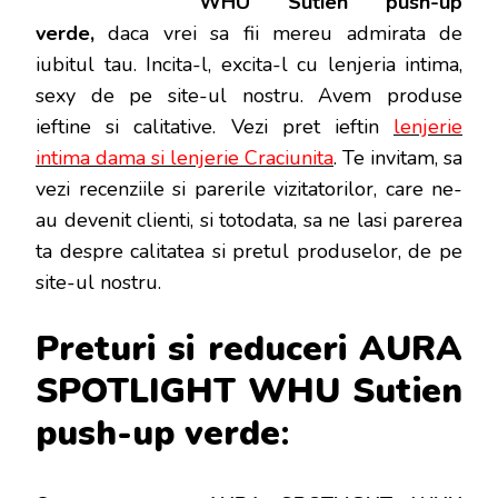
WHU Sutien push-up
UP
VERDE
verde,
daca vrei sa fii mereu admirata de
iubitul tau. Incita-l, excita-l cu lenjeria intima,
sexy de pe site-ul nostru. Avem produse
ieftine si calitative. Vezi pret ieftin
lenjerie
intima dama si lenjerie Craciunita
. Te invitam, sa
vezi recenziile si parerile vizitatorilor, care ne-
au devenit clienti, si totodata, sa ne lasi parerea
ta despre calitatea si pretul produselor, de pe
site-ul nostru.
Preturi si reduceri AURA
SPOTLIGHT WHU Sutien
push-up verde
: