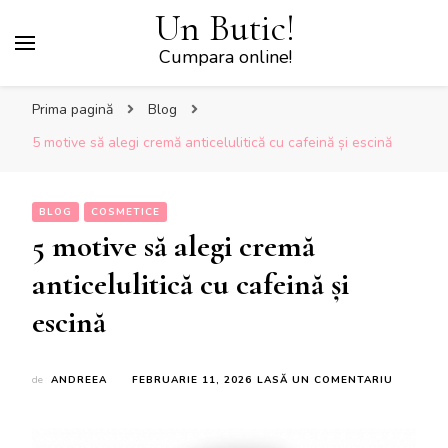
Un Butic!
Cumpara online!
Prima pagină
Blog
5 motive să alegi cremă anticelulitică cu cafeină și escină
BLOG
COSMETICE
5 motive să alegi cremă
anticelulitică cu cafeină și
escină
LA
de
ANDREEA
FEBRUARIE 11, 2026
LASĂ UN COMENTARIU
5
MOTIVE
SĂ