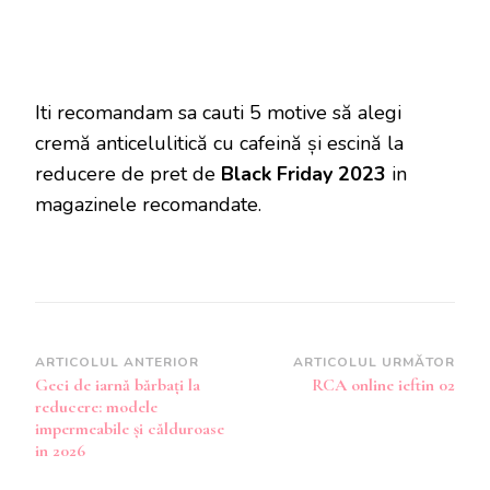
Iti recomandam sa cauti 5 motive să alegi
cremă anticelulitică cu cafeină și escină la
reducere de pret de
Black Friday 2023
in
magazinele recomandate.
Navigare
ARTICOLUL ANTERIOR
ARTICOLUL URMĂTOR
Geci de iarnă bărbați la
RCA online ieftin 02
în
reducere: modele
articole
impermeabile și călduroase
in 2026