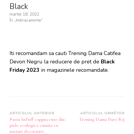
Black
martie 18, 2022
În „Imbracaminte”
Iti recomandam sa cauti Trening Dama Catifea
Devon Negru la reducere de pret de
Black
Friday 2023
in magazinele recomandate.
Navigare
ARTICOLUL ANTERIOR
ARTICOLUL URMĂTOR
Fusta InPuff cappuccino din
Trening Dama Pure Bej
în
piele ecologica vatuita cu
articole
nasturi decorativi