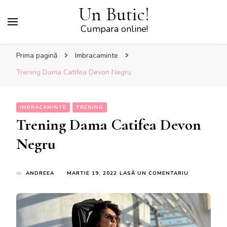
Un Butic!
Cumpara online!
Prima pagină
Imbracaminte
Trening Dama Catifea Devon Negru
IMBRACAMINTE
TRENING
Trening Dama Catifea Devon
Negru
LA
de
ANDREEA
MARTIE 19, 2022
LASĂ UN COMENTARIU
TRENING
DAMA
CATIFEA
DEVON
NEGRU