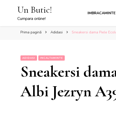
Un Butic!
IMBRACAMINTE
Cumpara online!
Prima pagină
Adidasi
Sneakersi dama Piele Ecolo
ADIDASI
INCALTAMINTE
Sneakersi dama
Albi Jezryn A39