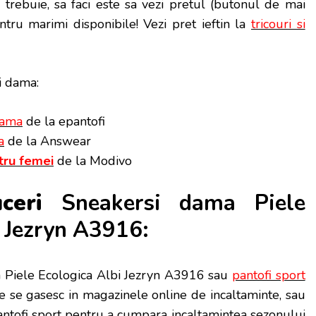
 trebuie, sa faci este sa vezi pretul (butonul de mai
ntru marimi disponibile! Vezi pret ieftin la
tricouri si
i dama:
dama
de la epantofi
a
de la Answear
tru femei
de la Modivo
uceri
Sneakersi dama Piele
i Jezryn A3916:
Piele Ecologica Albi Jezryn A3916 sau
pantofi sport
e se gasesc in magazinele online de incaltaminte, sau
pantofi sport pentru a cumpara incaltamintea sezonului