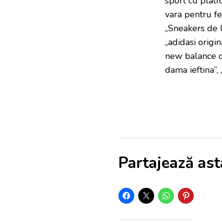
sport cu plat
vara pentru fe
„Sneakers de l
„adidasi origin
new balance da
dama ieftina”,
Partajează ast