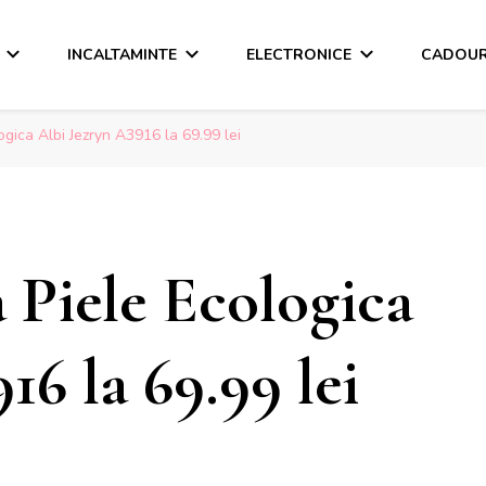
INCALTAMINTE
ELECTRONICE
CADOUR
gica Albi Jezryn A3916 la 69.99 lei
 Piele Ecologica
16 la 69.99 lei