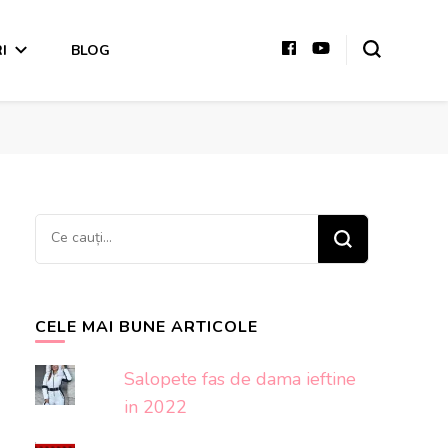
I
BLOG
Cauți
ceva?
CELE MAI BUNE ARTICOLE
Salopete fas de dama ieftine
in 2022