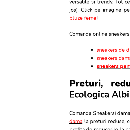
versatile si trendy.
Tot ce
jos). Click pe imagine pe
bluze femei
!
Comanda online sneakers
sneakers de 
sneakers dam
sneakers pen
Preturi, red
Ecologica Alb
Comanda Sneakersi dama 
dama
la preturi reduse, c
profita de reducerile la 