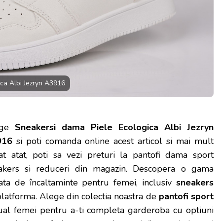
ca Albi Jezryn A3916
ge
Sneakersi dama Piele Ecologica Albi Jezryn
916
si poti comanda online acest articol si mai mult
at atat, poti sa vezi preturi la pantofi dama sport
akers si reduceri din magazin.
Descopera o gama
iata de încaltaminte pentru femei, inclusiv
sneakers
platforma. Alege din colectia noastra de
pantofi sport
sual femei pentru a-ti completa garderoba cu optiuni