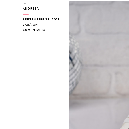
de
ANDREEA
SEPTEMBRIE 28, 2023
LASĂ UN
LA
COMENTARIU
SNEAKERSI
DAMA
PIELE
ECOLOGICA
ALBI
JEZRYN
A3916
LA
69.99
LEI