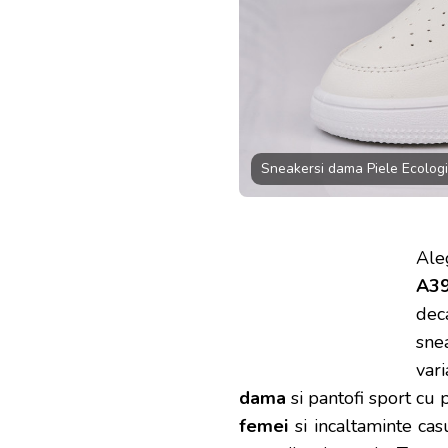
Sneakersi dama Piele Ecologi
Ale
A3
dec
sne
var
dama
si pantofi sport cu 
femei
si incaltaminte ca