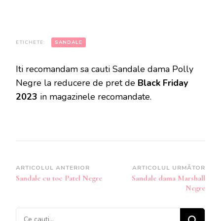
ETICHETE:
SANDALE
Iti recomandam sa cauti Sandale dama Polly
Negre la reducere de pret de
Black Friday
2023
in magazinele recomandate.
Navigare
ARTICOLUL ANTERIOR
ARTICOLUL URMĂTOR
Sandale cu toc Patel Negre
Sandale dama Marshall
în
Negre
articole
Cauți