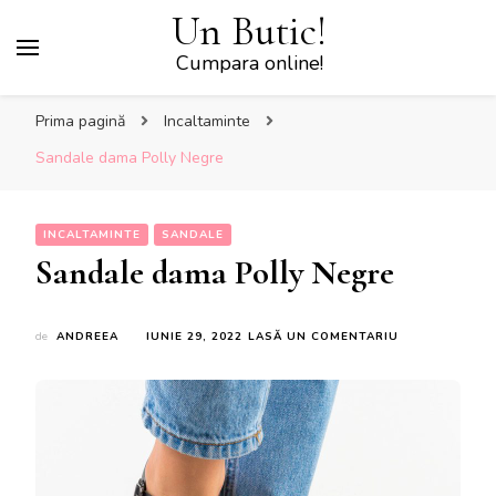
Un Butic!
Cumpara online!
Prima pagină
Incaltaminte
Sandale dama Polly Negre
INCALTAMINTE
SANDALE
Sandale dama Polly Negre
LA
de
ANDREEA
IUNIE 29, 2022
LASĂ UN COMENTARIU
SANDALE
DAMA
POLLY
NEGRE