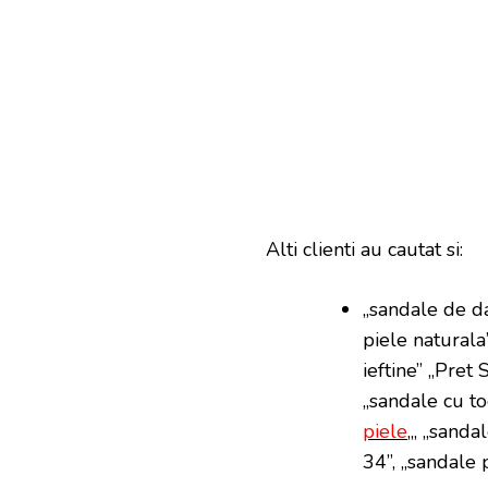
Alti clienti au cautat si:
„sandale de da
piele naturala
ieftine” „Pret
„sandale cu toc
piele
„, „sanda
34”, „sandale 