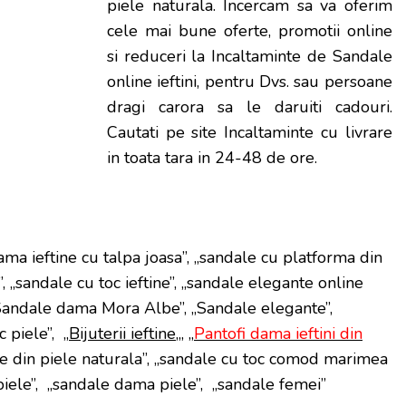
piele naturala. Incercam sa va oferim
cele mai bune oferte, promotii online
si reduceri la Incaltaminte de Sandale
online ieftini, pentru Dvs. sau persoane
dragi carora sa le daruiti cadouri.
Cautati pe site Incaltaminte cu livrare
in toata tara in 24-48 de ore.
ma ieftine cu talpa joasa”, „sandale cu platforma din
”, „sandale cu toc ieftine”, „sandale elegante online
 Sandale dama Mora Albe”, „Sandale elegante”,
 piele”, „
Bijuterii ieftine
„, „
Pantofi dama ieftini din
le din piele naturala”, „sandale cu toc comod marimea
piele”, „sandale dama piele”, „sandale femei”