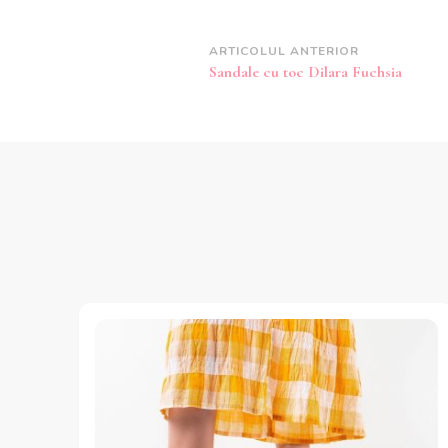
Navigare
ARTICOLUL ANTERIOR
Sandale cu toc Dilara Fuchsia
în
articole