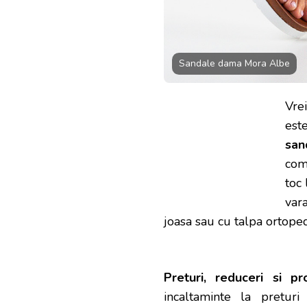
Sandale dama Mora Albe
Vrei
est
san
com
toc 
var
joasa sau cu talpa ortope
Preturi, reduceri si pr
incaltaminte la pretur