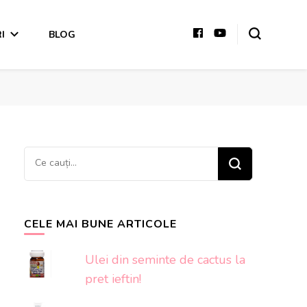
I
BLOG
Cauți
ceva?
CELE MAI BUNE ARTICOLE
Ulei din seminte de cactus la
pret ieftin!