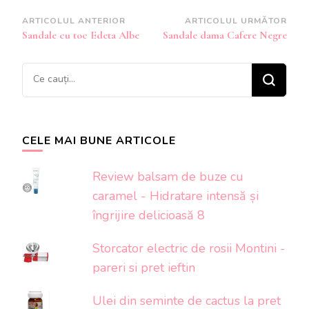
Navigare
ARTICOLUL ANTERIOR
ARTICOLUL URMĂTOR
Sandale cu toc Edeta Albe
Sandale dama Cafere Negre
în
articole
Cauți
ceva?
CELE MAI BUNE ARTICOLE
Review balsam de buze cu
caramel - Hidratare intensă și
îngrijire delicioasă 8
Storcator electric de rosii Montini -
pareri si pret ieftin
Ulei din seminte de cactus la pret