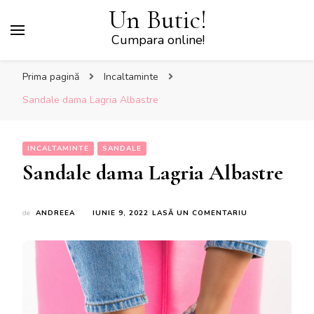
Un Butic!
Cumpara online!
Prima pagină
Incaltaminte
Sandale dama Lagria Albastre
INCALTAMINTE
SANDALE
Sandale dama Lagria Albastre
LA
de
ANDREEA
IUNIE 9, 2022
LASĂ UN COMENTARIU
SANDALE
DAMA
LAGRIA
ALBASTRE