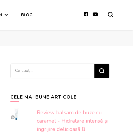
I
BLOG
Cauți
ceva?
CELE MAI BUNE ARTICOLE
Review balsam de buze cu
caramel - Hidratare intensă și
îngrijire delicioasă 8