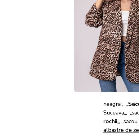
neagra”, „
Sac
Suceava
„, „sa
rochii
„, „sacou
albastre de s