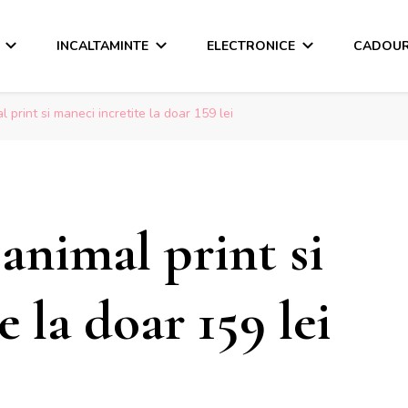
INCALTAMINTE
ELECTRONICE
CADOUR
print si maneci incretite la doar 159 lei
animal print si
 la doar 159 lei