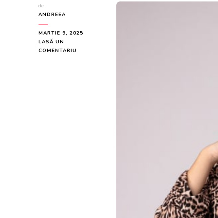
de
ANDREEA
MARTIE 9, 2025
LASĂ UN
LA
COMENTARIU
SACOU
MARO
CU
ANIMAL
PRINT
SI
MANECI
INCRETITE
LA
DOAR
159
LEI