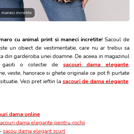
 maneci incretite
aro cu animal print si maneci incretite
! Sacoul de
te un obiect de vestimentatie, care nu ar trebui sa
ca din garderoba unei doamne. De aceea in magazinul
, gasiti o colectie de
sacouri dama elegante
,
ne, veste, hanorace si ghete originale ce pot fi purtate
 situatie. Vezi pret ieftin la
sacouri de dama elegante
ouri dama online
sacouri dama elegante pentru rochii
 –
sacou dama elegant scurt