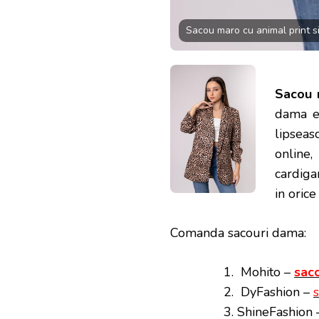
Sacou maro cu animal print si
Sacou m
dama es
lipseas
online
cardiga
in orice
Comanda sacouri dama:
Mohito –
sac
DyFashion –
ShineFashion