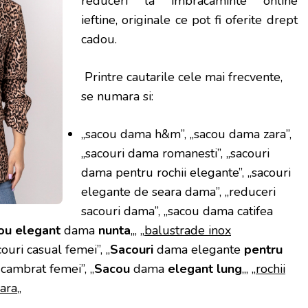
reduceri la imbracaminte online
ieftine, originale ce pot fi oferite drept
cadou.
Printre cautarile cele mai frecvente,
se numara si:
„sacou dama h&m”, „sacou dama zara”,
„sacouri dama romanesti”, „sacouri
dama pentru rochii elegante”, „sacouri
elegante de seara dama”, „reduceri
sacouri dama”, „sacou dama catifea
ou elegant
dama
nunta
„, „
balustrade inox
couri casual femei”, „
Sacouri
dama elegante
pentru
 cambrat femei”, „
Sacou
dama
elegant lung
„, „
rochii
eara
„