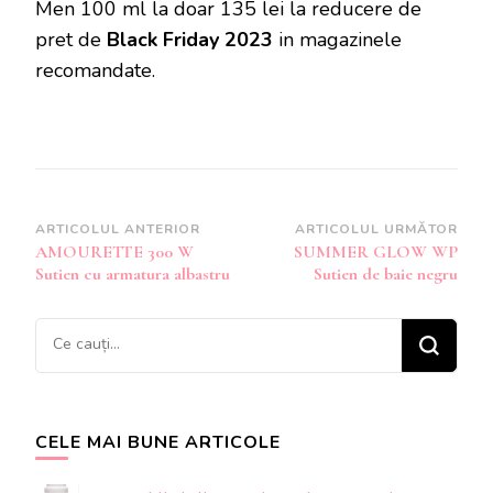
Men 100 ml la doar 135 lei la reducere de
pret de
Black Friday 2023
in magazinele
recomandate.
Navigare
ARTICOLUL ANTERIOR
ARTICOLUL URMĂTOR
AMOURETTE 300 W
SUMMER GLOW WP
în
Sutien cu armatura albastru
Sutien de baie negru
articole
Cauți
ceva?
CELE MAI BUNE ARTICOLE