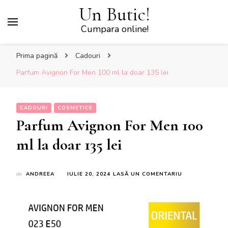
Un Butic!
Cumpara online!
Prima pagină
Cadouri
Parfum Avignon For Men 100 ml la doar 135 lei
CADOURI
COSMETICE
Parfum Avignon For Men 100
ml la doar 135 lei
LA
de
ANDREEA
IULIE 20, 2024
LASĂ UN COMENTARIU
PARFUM
AVIGNON
FOR
MEN
100