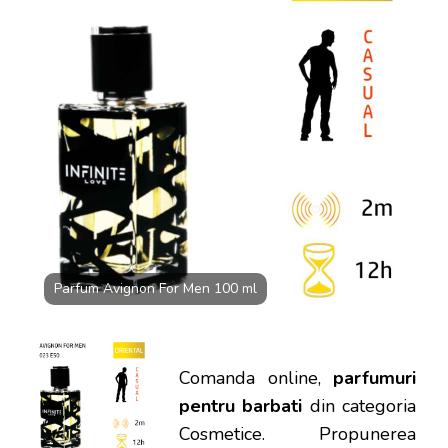
ML
LA
DOAR
135
LEI
Parfum Avignon For Men 100 ml
Comanda online,
parfumuri
pentru barbati
din categoria
Cosmetice. Propunerea