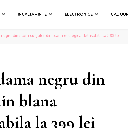
INCALTAMINTE
ELECTRONICE
CADOUR
negru din stofa cu guler din blana ecologica detasabila la 399 lei
 dama negru din
din blana
bila la 399 lei