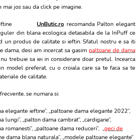
ste mai jos sau da click pe imagine.
UnButic.ro
recomanda Palton elegant
guler din blana ecologica detasabila de la InPuff ce
d un produs de calitate si ieftin. Sfatul nostru e sa iti
de dama, desi am incercat sa gasim
paltoane de dama
, nu trebuie sa iei in considerare doar pretul. Incearca
n model preferat, cu o croiala care sa te faca sa te
ateriale de calitate.
 frecvente, se numara si:
a elegante ieftine”, „paltoane dama elegante 2022”,
 lungi”, „palton dama cambrat”, „cardigane”,
a romanesti”, „paltoane dama reduceri”, „
geci de
ane dama blana naturala”, „modele paltoane elegante”