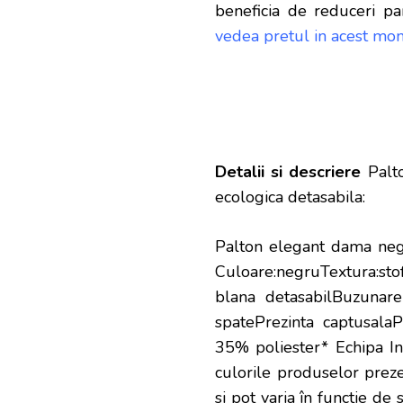
beneficia de reduceri pa
vedea pretul in acest mom
Detalii si descriere
Palto
ecologica detasabila:
Palton elegant dama negr
Culoare:negruTextura:sto
blana detasabilBuzunare
spatePrezinta captusala
35% poliester* Echipa InP
culorile produselor prezen
si pot varia în functie de 