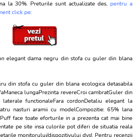
na la 30%. Preturile sunt actualizate des,
pentru a
ent click pe
:
n elegant dama negru din stofa cu guler din blana
u din stofa cu guler din blana ecologica detasabila
faManeca lungaPrezinta revereCroi cambratGuler din
 laterale functionaleFara cordonDetaliu elegant la
Patru nasturi aramii cu modelCompozitie: 65% lana
uff face toate eforturile in a prezenta cat mai bine
tate pe site insa culorile pot diferi de situatia reala
setarile monitorului/dispozitivului dvs!
. Pentru recenzii