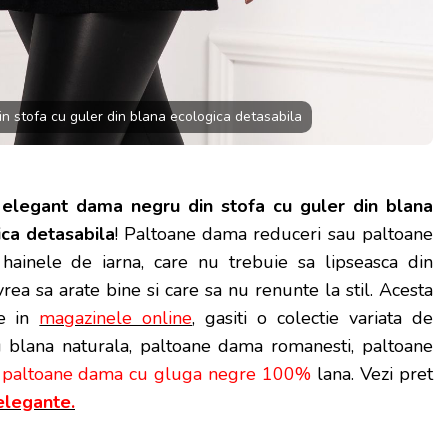
n stofa cu guler din blana ecologica detasabila
 elegant dama negru din stofa cu guler din blana
ca detasabila
! Paltoane dama reduceri sau paltoane
hainele de iarna, care nu trebuie sa lipseasca din
ea sa arate bine si care sa nu renunte la stil. Acesta
re in
magazinele online
, gasiti o colectie variata de
 blana naturala, paltoane dama romanesti, paltoane
,
paltoane dama cu gluga negre 100%
lana. Vezi pret
elegante.