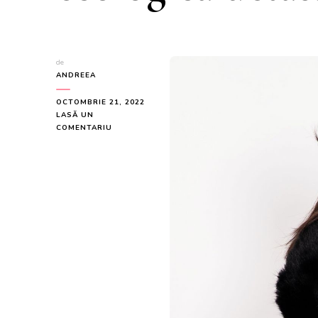
de
ANDREEA
OCTOMBRIE 21, 2022
LASĂ UN
LA
COMENTARIU
PALTON
ELEGANT
DAMA
NEGRU
DIN
STOFA
CU
GULER
DIN
BLANA
ECOLOGICA
DETASABILA
LA
399