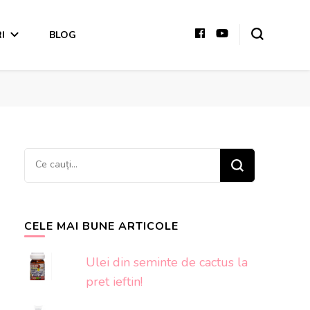
I
BLOG
Cauți
ceva?
CELE MAI BUNE ARTICOLE
Ulei din seminte de cactus la
pret ieftin!