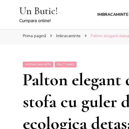
Un Butic!
IMBRACAMINTE
Cumpara online!
Prima pagină
Imbracaminte
Palton elegant dama 
IMBRACAMINTE
PALTOANE
Palton elegant
stofa cu guler 
ecologica detasa