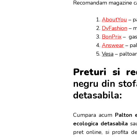
Recomandam magazine car
AboutYou
– pa
DyFashion
– m
BonPrix
– gas
Answear
– pa
Vesa
– paltoan
Preturi si r
negru din stof
detasabila:
Cumpara acum
Palton 
ecologica detasabila
sau
pret online, si profita d