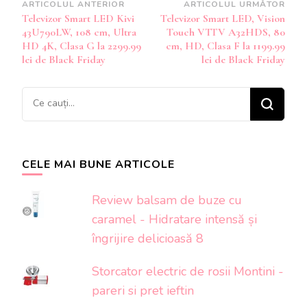
Navigare
ARTICOLUL ANTERIOR
ARTICOLUL URMĂTOR
Televizor Smart LED Kivi
Televizor Smart LED, Vision
în
43U790LW, 108 cm, Ultra
Touch VTTV A32HDS, 80
articole
HD 4K, Clasa G la 2299.99
cm, HD, Clasa F la 1199.99
lei de Black Friday
lei de Black Friday
Cauți
ceva?
CELE MAI BUNE ARTICOLE
Review balsam de buze cu
caramel - Hidratare intensă și
îngrijire delicioasă 8
Storcator electric de rosii Montini -
pareri si pret ieftin