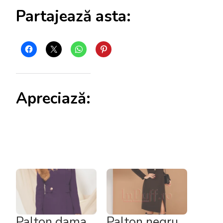
Partajează asta:
Apreciază:
Palton dama
Palton negru