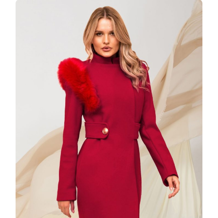
PRETTY
GIRL
ROSU
CU
ACCESOR
DETASAB
PE
UMAR
DIN
BLANA
ECOLOGI
LA
489
LEI