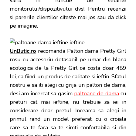
varia în functie de setarile
monitorului/dispozitivului dvs!
. Pentru recenzii
si parerile clientilor citeste mai jos sau da click
pe imagine.
UnButic.ro
recomanda Palton dama Pretty Girl
rosu cu accesoriu detasabil pe umar din blana
ecologica de la Pretty Girl ce costa doar 489
lei, ca fiind un produs de calitate si ieftin. Sfatul
nostru e sa iti alegi cu grija un palton de dama,
desi am incercat sa gasim
paltoane de dama
cu
preturi cat mai ieftine, nu trebuie sa iei in
considerare doar pretul. Incearca sa alegi in
primul rand un model preferat, cu o croiala
care sa te faca sa te simti confortabila si din
materiale de calitate.