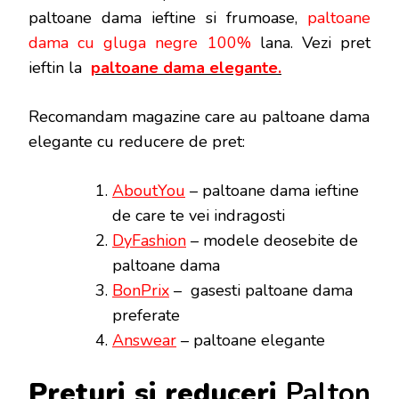
paltoane dama ieftine si frumoase,
paltoane
dama cu gluga negre 100%
lana. Vezi pret
ieftin la
paltoane dama elegante.
Recomandam magazine care au paltoane dama
elegante cu reducere de pret:
AboutYou
– paltoane dama ieftine
de care te vei indragosti
DyFashion
– modele deosebite de
paltoane dama
BonPrix
– gasesti paltoane dama
preferate
Answear
– paltoane elegante
Preturi si reduceri
Palton