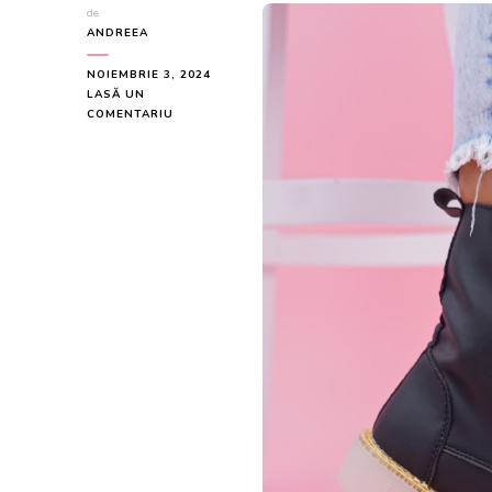
de
ANDREEA
NOIEMBRIE 3, 2024
LASĂ UN
LA
COMENTARIU
GHETE,
CULOARE
NEGRU,
MATERIAL
PIELE
ECOLOGICA
–
COD:
G4804