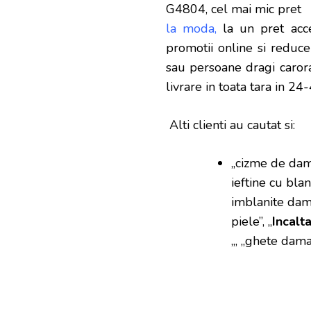
la moda,
la un pret acce
promotii online si reducer
sau persoane dragi carora 
livrare in toata tara in 24
Alti clienti au cautat si:
„cizme de dama
ieftine cu bla
imblanite da
piele”, „
Incalt
„, „ghete dama