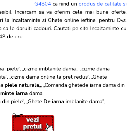
G4804
ca fiind un
produs de calitate si
sibil. Incercam sa va oferim cele mai bune oferte,
i la Incaltaminte si Ghete online ieftine, pentru Dvs.
sa le daruiti cadouri. Cautati pe site Incaltaminte cu
-48 de ore.
 piele”, „
cizme imblanite dama
„, „cizme dama
nita”, „cizme dama online la pret redus”, „Ghete
ma
piele naturala
„, „Comanda ghetede iarna dama din
aminte iarna
dama
 din piele”, „Ghete
De iarna
imblanite dama”,