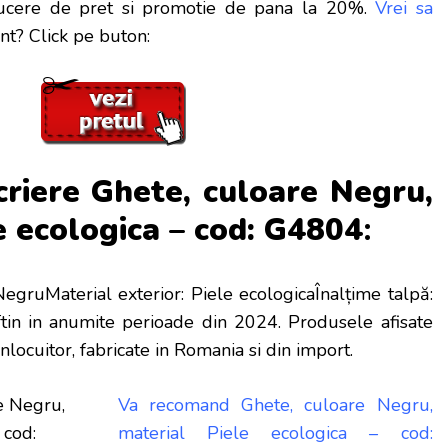
ducere de pret si promotie de pana la 20%.
Vrei sa
nt? Click pe buton:
criere
Ghete, culoare Negru,
e ecologica – cod: G4804
:
NegruMaterial exterior: Piele ecologicaÎnalțime talpă:
eftin in anumite perioade
din 2024. Produsele afisate
inlocuitor, fabricate in Romania si din import.
Va recomand Ghete, culoare Negru,
material Piele ecologica – cod: