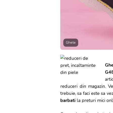
Ghete
Ghe
G4
art
reduceri din magazin. Ve
trebuie, sa faci este sa v
barbati
la preturi mici on