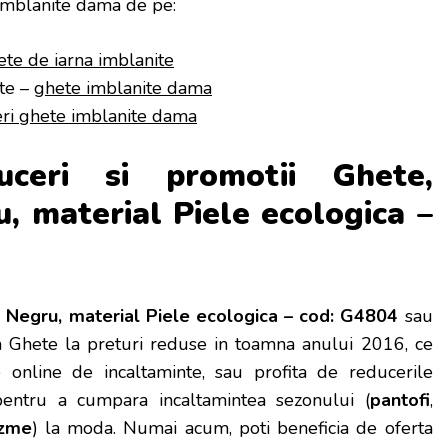
mblanite dama de pe:
ete de iarna imblanite
te –
ghete imblanite dama
ri ghete imblanite dama
duceri si promotii Ghete,
, material Piele ecologica –
 Negru, material Piele ecologica – cod: G4804
sau
ia Ghete la preturi reduse in toamna anului 2016, ce
 online de incaltaminte, sau profita de reducerile
entru a cumpara incaltamintea sezonului (
pantofi
,
izme
) la moda. Numai acum, poti beneficia de oferta