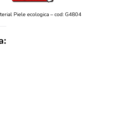
erial Piele ecologica – cod: G4804
a: