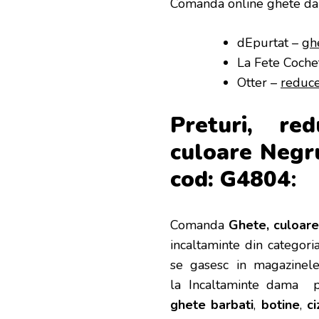
Comanda online ghete da
dEpurtat –
gh
La Fete Coche
Otter –
reduce
Preturi, re
culoare Negru
cod: G4804
:
Comanda
Ghete, culoare
incaltaminte din categor
se gasesc in magazinele
la Incaltaminte dama p
ghete barbati
,
botine
,
c