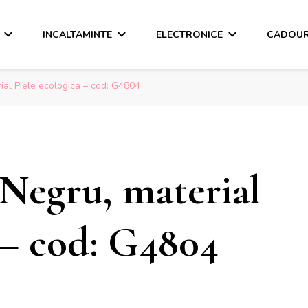
INCALTAMINTE
ELECTRONICE
CADOUR
ial Piele ecologica – cod: G4804
 Negru, material
 – cod: G4804