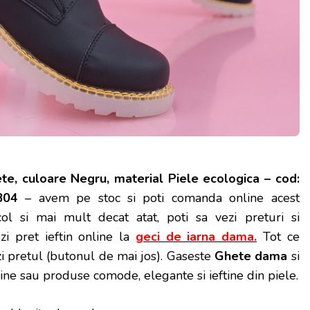
te, culoare Negru, material Piele ecologica – cod:
804
– avem pe stoc si poti
comanda online acest
icol si mai mult decat atat, poti sa vezi preturi si
zi pret ieftin online la
geci de iarna dama.
Tot ce
ezi pretul (butonul de mai jos). Gaseste
Ghete dama
si
line sau produse comode, elegante si ieftine din piele.