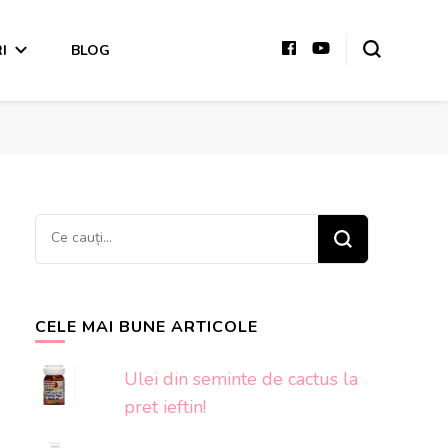
I
BLOG
Cauți
ceva?
CELE MAI BUNE ARTICOLE
Ulei din seminte de cactus la
pret ieftin!