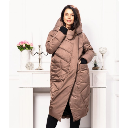
IARNA
MATLASA
MARON
CU
GLUGA
SI
BUZUNA
MAXI
LA
389
LEI