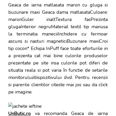
Geaca de iarna matlasata maron cu gluga si
buzunare maxi Geaca dama matlasataCuloare:
maronGuler inaltTextura: fasPrezinta
glugaInterior negruMaterial textil tip manusa
la terminatia maneciiInchidere cu fermoar
ascuns si nasturi magneticiBuzunare maxiCroi
tip cocon* Echipa InPuff face toate eforturile in
a prezenta cat mai bine culorile produselor
prezentate pe site insa culorile pot diferi de
situatia reala si pot varia în functie de setarile
monitorului/dispozitivului dvs!
. Pentru recenzii
si parerile clientilor citeste mai jos sau da click
pe imagine.
UnButic.ro
va recomanda Geaca de iarna