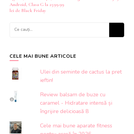
Android, Clasa G la 2599.99
lei de Black Friday
Cauți
ceva?
CELE MAI BUNE ARTICOLE
Ulei din seminte de cactus la pret
ieftin!
Review balsam de buze cu
caramel - Hidratare intensă și
îngrijire delicioasă 8
Cele mai bune aparate fitness