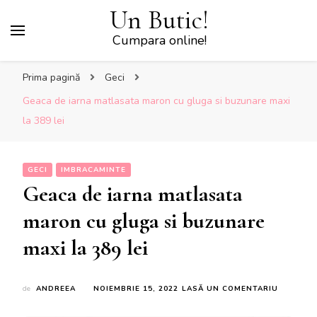
Un Butic!
Cumpara online!
Prima pagină
Geci
Geaca de iarna matlasata maron cu gluga si buzunare maxi
la 389 lei
GECI
IMBRACAMINTE
Geaca de iarna matlasata
maron cu gluga si buzunare
maxi la 389 lei
LA
de
ANDREEA
NOIEMBRIE 15, 2022
LASĂ UN COMENTARIU
GEACA
DE