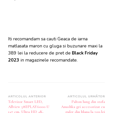
Iti recomandam sa cauti Geaca de iarna
matlasata maron cu gluga si buzunare maxi la
389 lei la reducere de pret de
Black Friday
2023
in magazinele recomandate.
Navigare
ARTICOLUL ANTERIOR
ARTICOLUL URMĂTOR
Televizor Smart LED,
Palton lung din stofa
în
Allview 58EPLAY6000-U
Anushka gri accesorizat cu
articole
147 cm, Ultra HD 4K,
guler din blana la 509 lei