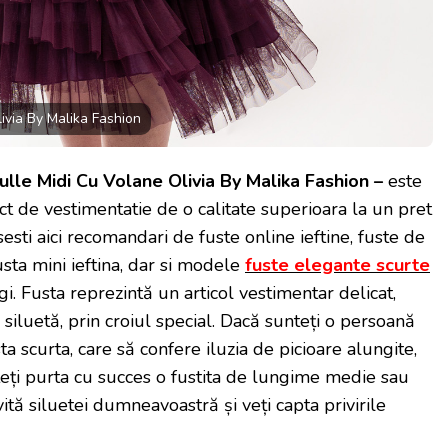
ivia By Malika Fashion
ulle Midi Cu Volane Olivia By Malika Fashion –
este
ct de vestimentatie de o calitate superioara la un pret
esti aici recomandari de fuste online ieftine, fuste de
usta mini ieftina, dar si modele
fuste elegante scurte
gi. Fusta reprezintă un articol vestimentar delicat,
 siluetă, prin croiul special. Dacă sunteți o persoană
a scurta, care să confere iluzia de picioare alungite,
uteți purta cu succes o fustita de lungime medie sau
ită siluetei dumneavoastră și veți capta privirile