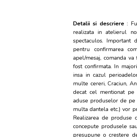
Detalii si descriere
: Fu
realizata in atelierul 
spectaculos. Important 
pentru confirmarea com
apel/mesaj, comanda va f
fost confirmata. In major
insa in cazul perioadelo
multe cereri, Craciun, A
decat cel mentionat pe 
aduse produselor de pe s
multa dantela etc.) vor 
Realizarea de produse c
concepute produsele sau
presupune o crestere d