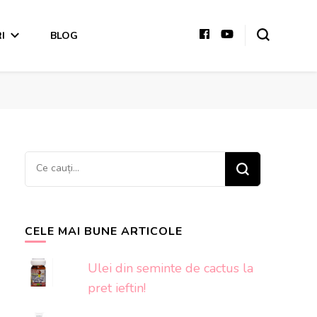
I
BLOG
Cauți
ceva?
CELE MAI BUNE ARTICOLE
Ulei din seminte de cactus la
pret ieftin!