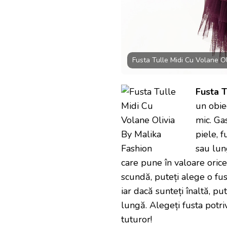
Fusta Tulle Midi Cu Volane Ol
Fusta T
un obie
mic. Gas
piele, f
sau lun
care pune în valoare orice
scundă, puteți alege o fust
iar dacă sunteți înaltă, p
lungă. Alegeți fusta potriv
tuturor!