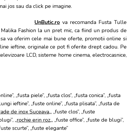
 mai jos sau da click pe imagine.
UnButic.ro
va recomanda Fusta Tulle
Malika Fashion la un pret mic, ca fiind un produs de
am sa va oferim cele mai bune oferte, promotii online si
ine ieftine, originale ce pot fi oferite drept cadou. Pe
: televizoare LCD, sisteme home cinema, electrocasnice,
nline”, „fusta piele”, „fusta clos”, „fusta conica”, „fusta
ungi ieftine”, „fuste online”, „fusta plisata”, „fusta de
rade de inox Suceava
„, „fuste clos”, „fuste
lugi”, „
rochie erin roz
„, „fuste office”, „fuste de blugi”,
„fuste scurte”, „fuste elegante”