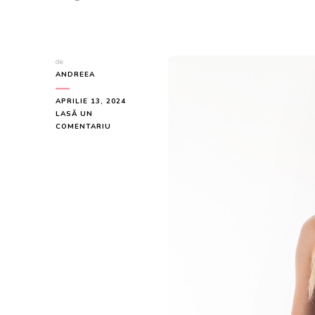
de
ANDREEA
APRILIE 13, 2024
LASĂ UN
LA
COMENTARIU
FUSTA
TULLE
MIDI
CU
VOLANE
OLIVIA
BY
MALIKA
FASHION
LA
375
LEI