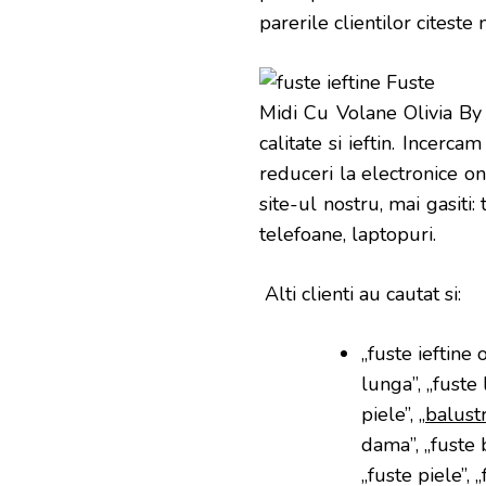
parerile clientilor citeste
Midi Cu Volane Olivia By 
calitate si ieftin. Incerc
reduceri la electronice onl
site-ul nostru, mai gasiti
telefoane, laptopuri.
Alti clienti au cautat si:
„fuste ieftine o
lunga”, „fuste l
piele”, „
balust
dama”, „fuste b
„fuste piele”, 