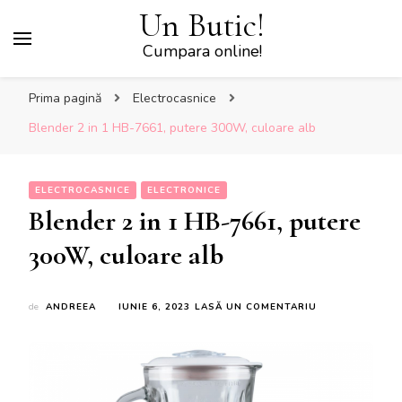
Un Butic!
Cumpara online!
Prima pagină
Electrocasnice
Blender 2 in 1 HB-7661, putere 300W, culoare alb
ELECTROCASNICE
ELECTRONICE
Blender 2 in 1 HB-7661, putere
300W, culoare alb
LA
de
ANDREEA
IUNIE 6, 2023
LASĂ UN COMENTARIU
BLENDER
2
IN
1
HB-