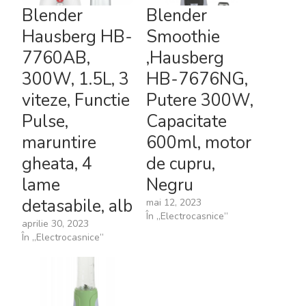
Blender
Blender
Hausberg HB-
Smoothie
7760AB,
,Hausberg
300W, 1.5L, 3
HB-7676NG,
viteze, Functie
Putere 300W,
Pulse,
Capacitate
maruntire
600ml, motor
gheata, 4
de cupru,
lame
Negru
detasabile, alb
mai 12, 2023
În „Electrocasnice”
aprilie 30, 2023
În „Electrocasnice”