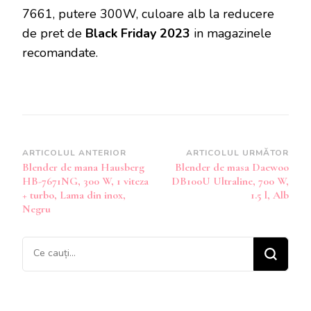
7661, putere 300W, culoare alb la reducere
de pret de
Black Friday 2023
in magazinele
recomandate.
Navigare
ARTICOLUL ANTERIOR
ARTICOLUL URMĂTOR
Blender de mana Hausberg
Blender de masa Daewoo
în
HB-7671NG, 300 W, 1 viteza
DB100U Ultraline, 700 W,
articole
+ turbo, Lama din inox,
1.5 l, Alb
Negru
Cauți
ceva?