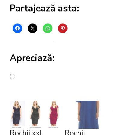
Partajează asta:
Apreciază:
Încarc...
Rochii xxl
Rochii