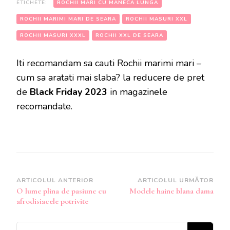
ETICHETE:
ROCHII MARI CU MANECA LUNGA
ROCHII MARIMI MARI DE SEARA
ROCHII MASURI XXL
ROCHII MASURI XXXL
ROCHII XXL DE SEARA
Iti recomandam sa cauti Rochii marimi mari –
cum sa aratati mai slaba? la reducere de pret
de
Black Friday 2023
in magazinele
recomandate.
Navigare
ARTICOLUL ANTERIOR
ARTICOLUL URMĂTOR
O lume plina de pasiune cu
Modele haine blana dama
în
afrodisiacele potrivite
articole
Cauți