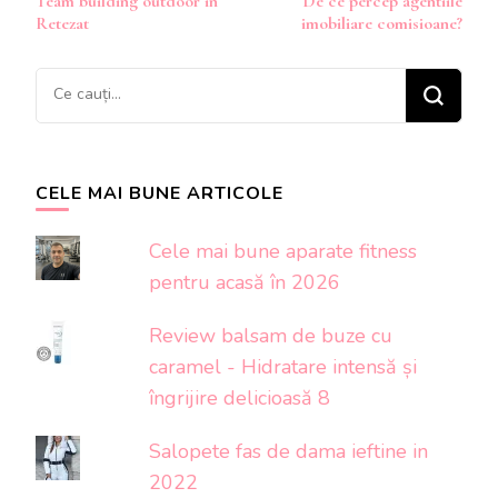
Team building outdoor in
De ce percep agentiile
în
Retezat
imobiliare comisioane?
articole
Cauți
ceva?
CELE MAI BUNE ARTICOLE
Cele mai bune aparate fitness
pentru acasă în 2026
Review balsam de buze cu
caramel - Hidratare intensă și
îngrijire delicioasă 8
Salopete fas de dama ieftine in
2022