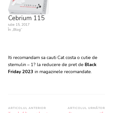
Cebrium 115
iulie 15, 2017
În „Blog”
Iti recomandam sa cauti Cat costa o cutie de
stemulin – 1? la reducere de pret de
Black
Friday 2023
in magazinele recomandate.
Navigare
ARTICOLUL ANTERIOR
ARTICOLUL URMĂTOR