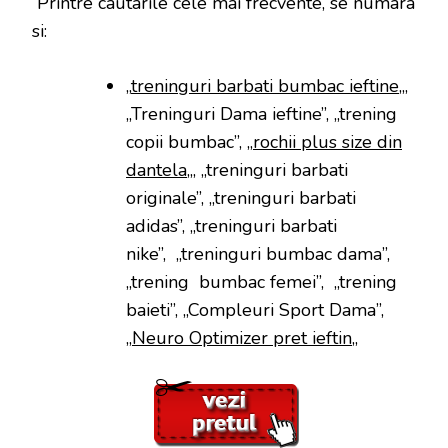
Printre cautarile cele mai frecvente, se numara
si:
„
treninguri barbati bumbac ieftine
„,
„Treninguri Dama ieftine”, „trening
copii bumbac”, „
rochii plus size din
dantela
„, „treninguri barbati
originale”, „treninguri barbati
adidas”, „treninguri barbati
nike”, „treninguri bumbac dama”,
„trening bumbac femei”, „trening
baieti”, „Compleuri Sport Dama”,
„
Neuro Optimizer pret ieftin
„