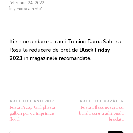
februarie 24, 2022
În „Imbracaminte”
Iti recomandam sa cauti Trening Dama Sabrina
Rosu la reducere de pret de
Black Friday
2023
in magazinele recomandate.
Navigare
ARTICOLUL ANTERIOR
ARTICOLUL URMĂTOR
Fusta Pretty Girl plisata
Fusta Effect neagra cu
în
galben pal cu imprimeu
banda ecru traditionala
articole
floral
brodata