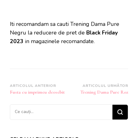
Iti recomandam sa cauti Trening Dama Pure
Negru la reducere de pret de
Black Friday
2023
in magazinele recomandate.
Navigare
ARTICOLUL ANTERIOR
ARTICOLUL URMĂTOR
Fusta cu imprimeu deosebit
Trening Dama Pure Roz
în
articole
Cauți
ceva?