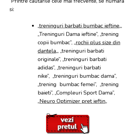
Printre cautarile cele mai frecvente, se numara
si:
„
treninguri barbati bumbac ieftine
„,
„Treninguri Dama ieftine”, „trening
copii bumbac”, „
rochii plus size din
dantela
„, „treninguri barbati
originale”, „treninguri barbati
adidas”, „treninguri barbati
nike”, „treninguri bumbac dama”,
„trening bumbac femei”, „trening
baieti”, „Compleuri Sport Dama”,
„
Neuro Optimizer pret ieftin
„