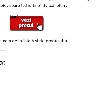
levizoare lcd ieftine”, „tv lcd ieftin”,
 nota de la 1 la 5 stele produsului!
a: