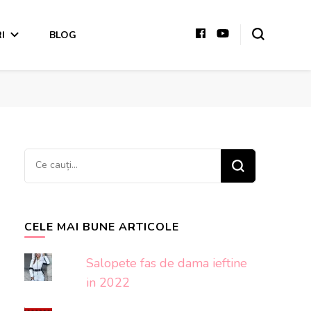
I
BLOG
Cauți
ceva?
CELE MAI BUNE ARTICOLE
Salopete fas de dama ieftine
in 2022