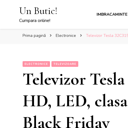
Un Butic!
IMBRACAMINTE
Cumpara online!
Prima pagină
Electronice
Televizor Tesla 32C315S
ELECTRONICE
TELEVIZOARE
Televizor Tesl
HD, LED, clasa 
Black Friday