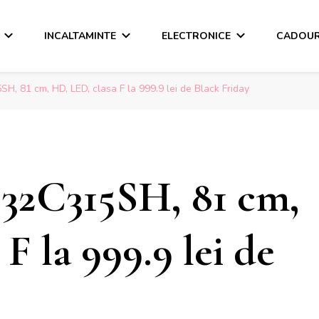
INCALTAMINTE
ELECTRONICE
CADOUR
H, 81 cm, HD, LED, clasa F la 999.9 lei de Black Friday
a 32C315SH, 81 cm,
F la 999.9 lei de