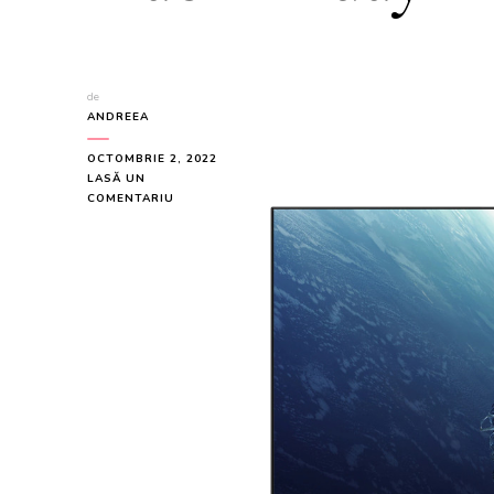
de
ANDREEA
OCTOMBRIE 2, 2022
LASĂ UN
LA
COMENTARIU
TELEVIZOR
TESLA
32C315SH,
81
CM,
HD,
LED,
CLASA
F
LA
999.9
LEI
DE
BLACK