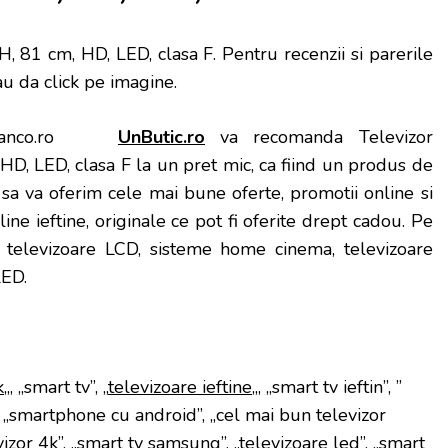
, 81 cm, HD, LED, clasa F
. Pentru recenzii si parerile
sau da click pe imagine.
UnButic.ro
va recomanda Televizor
, LED, clasa F la un pret mic, ca fiind un produs de
am sa va oferim cele mai bune oferte, promotii online si
ine ieftine, originale ce pot fi oferite drept cadou. Pe
i: televizoare LCD, sisteme home cinema, televizoare
LED.
k
„, „smart tv”, „
televizoare ieftine
„, „smart tv ieftin”, ”
, „smartphone cu android”, „cel mai bun televizor
vizor 4k”, „smart tv samsung”, „televizoare led”, „smart