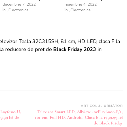
decembrie 7, 2022
noiembrie 4, 2022
În „Electronice”
În „Electronice”
elevizor Tesla 32C315SH, 81 cm, HD, LED, clasa F la
 la reducere de pret de
Black Friday 2023
in
ARTICOLUL URMĂTOR
PLay6100-U,
Televizor Smart LED, Allview 40ePlay6000-F/1,
9.99 lei de
101 cm, Full HD, Android, Clasa E la 1799.99 lei
de Black Friday