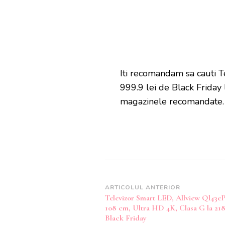
Iti recomandam sa cauti T
999.9 lei de Black Friday
magazinele recomandate.
Navigare
ARTICOLUL ANTERIOR
Televizor Smart LED, Allview Ql43e
în
108 cm, Ultra HD 4K, Clasa G la 218
articole
Black Friday