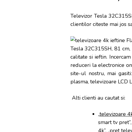
Televizor Tesla 32C315SH
clientilor citeste mai jos 
Tesla 32C315SH, 81 cm, HD
calitate si ieftin. Incerc
reduceri la electronice onl
site-ul nostru, mai gasit
plasma, televizoare LCD 
Alti clienti au cautat si:
„
televizoare 4
smart tv pret”
4k”, „pret tele