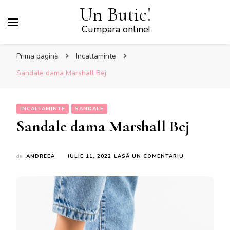
Un Butic!
Cumpara online!
Prima pagină
Incaltaminte
Sandale dama Marshall Bej
INCALTAMINTE
SANDALE
Sandale dama Marshall Bej
LA
de
ANDREEA
IULIE 11, 2022
LASĂ UN COMENTARIU
SANDALE
DAMA
MARSHALL
BEJ