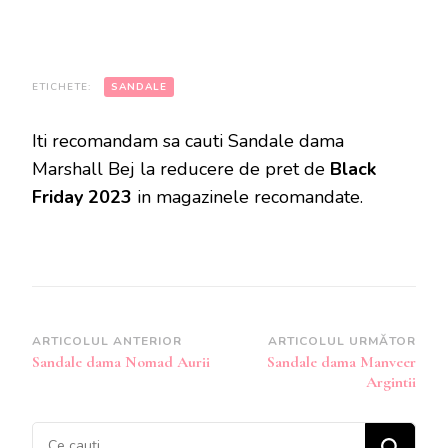
ETICHETE:
SANDALE
Iti recomandam sa cauti Sandale dama
Marshall Bej la reducere de pret de
Black
Friday 2023
in magazinele recomandate.
Navigare
ARTICOLUL ANTERIOR
ARTICOLUL URMĂTOR
Sandale dama Nomad Aurii
Sandale dama Manveer
în
Argintii
articole
Cauți