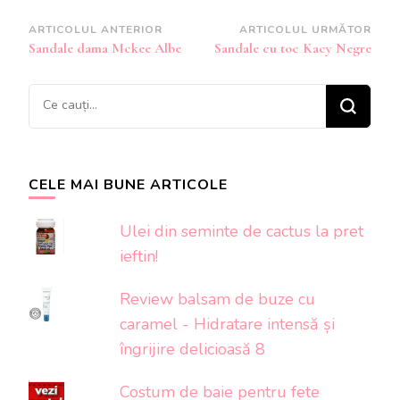
Navigare
ARTICOLUL ANTERIOR
ARTICOLUL URMĂTOR
Sandale dama Mckee Albe
Sandale cu toc Kacy Negre
în
articole
Cauți
ceva?
CELE MAI BUNE ARTICOLE
Ulei din seminte de cactus la pret
ieftin!
Review balsam de buze cu
caramel - Hidratare intensă și
îngrijire delicioasă 8
Costum de baie pentru fete