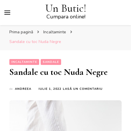
Un Butic!
Cumpara online!
Prima pagină
Incaltaminte
Sandale cu toc Nuda Negre
INCALTAMINTE
SANDALE
Sandale cu toc Nuda Negre
LA
de
ANDREEA
IULIE 1, 2022
LASĂ UN COMENTARIU
SANDALE
CU
TOC
NUDA
NEGRE