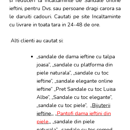
si reduceri la Incaltaminte de Sandale online
ieftini, pentru Dvs. sau persoane dragi carora sa
le daruiti cadouri. Cautati pe site Incaltaminte
cu livrare in toata tara in 24-48 de ore.
Alti clienti au cautat si:
„sandale de dama ieftine cu talpa
joasa”, „sandale cu platforma din
piele naturala”, „sandale cu toc
ieftine”, „sandale elegante online
ieftine” „Pret Sandale cu toc Luisa
Albe”, „Sandale cu toc elegante”,
„sandale cu toc piele”, „
Bijuterii
ieftine
„, „
Pantofi dama ieftini din
piele
„, „sandale din piele
naturala”, „sandale cu toc comod