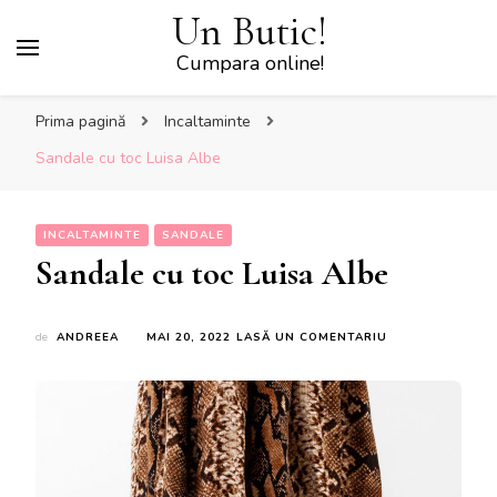
Un Butic!
Cumpara online!
Prima pagină
Incaltaminte
Sandale cu toc Luisa Albe
INCALTAMINTE
SANDALE
Sandale cu toc Luisa Albe
LA
de
ANDREEA
MAI 20, 2022
LASĂ UN COMENTARIU
SANDALE
CU
TOC
LUISA
ALBE