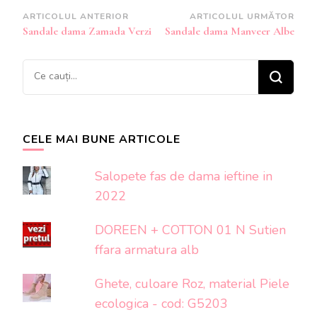
Navigare
ARTICOLUL ANTERIOR
ARTICOLUL URMĂTOR
Sandale dama Zamada Verzi
Sandale dama Manveer Albe
în
articole
Cauți
ceva?
CELE MAI BUNE ARTICOLE
Salopete fas de dama ieftine in
2022
DOREEN + COTTON 01 N Sutien
ffara armatura alb
Ghete, culoare Roz, material Piele
ecologica - cod: G5203