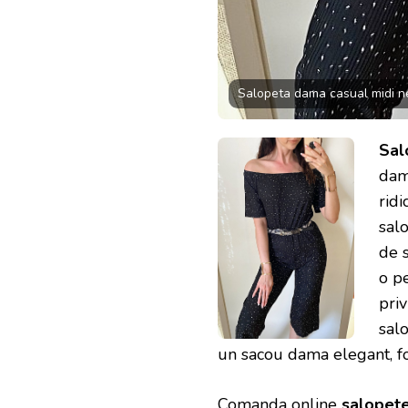
Salopeta dama casual midi ne
Sal
dama
rid
sal
de s
o p
priv
salo
un sacou dama elegant, fo
Comanda online
salopet