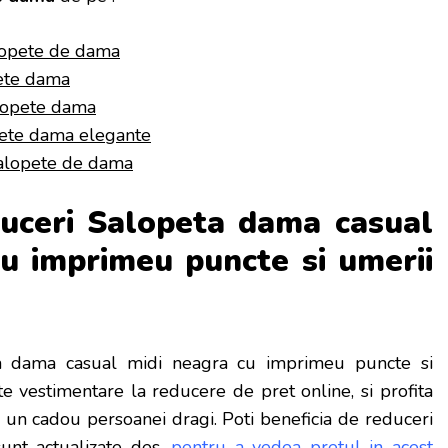
lopete de dama
ete dama
lopete dama
ete dama elegante
alopete de dama
duceri Salopeta dama casual
u imprimeu puncte si umerii
 dama casual midi neagra cu imprimeu puncte si
e vestimentare la reducere de pret online, si profita
 un cadou persoanei dragi. Poti beneficia de reduceri
unt actualizate des,
pentru a vedea pretul in acest