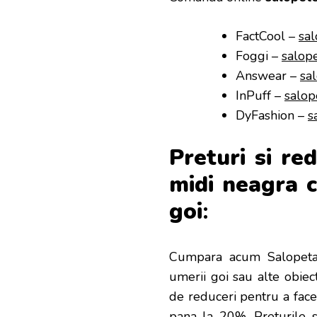
FactCool –
sa
Foggi –
salop
Answear –
sa
InPuff –
salop
DyFashion –
s
Preturi si re
midi neagra c
goi
:
Cumpara acum Salopeta
umerii goi
sau alte obiect
de reduceri
pentru a face
pana la 20%. Preturile s