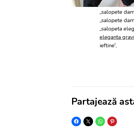
„salopete dam
„salopete dama
„salopeta eleg
eleganta grav
ieftine”,
Partajează ast