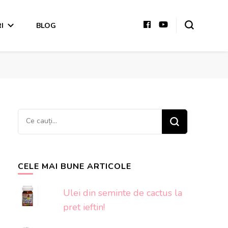
I
BLOG
Cauți
ceva?
CELE MAI BUNE ARTICOLE
Ulei din seminte de cactus la
pret ieftin!