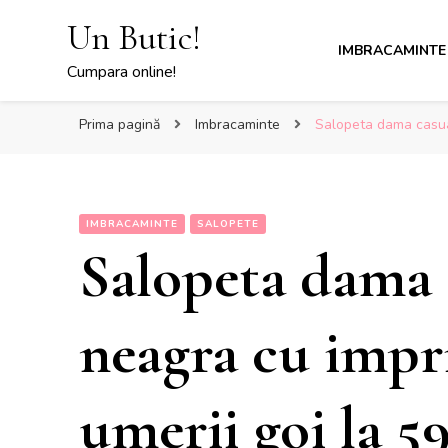
Un Butic!
IMBRACAMINTE
Cumpara online!
Prima pagină
Imbracaminte
Salopeta dama casual
IMBRACAMINTE
SALOPETE
Salopeta dama 
neagra cu impr
umerii goi la 59