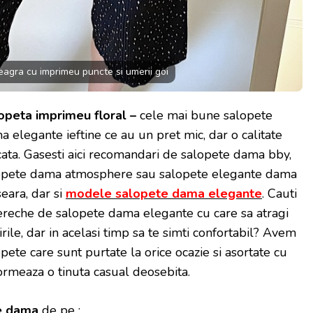
agra cu imprimeu puncte si umerii goi
opeta imprimeu floral –
cele mai bune salopete
 elegante ieftine ce au un pret mic, dar o calitate
icata. Gasesti aici recomandari de salopete dama bby,
opete dama atmosphere sau salopete elegante dama
eara, dar si
modele salopete dama elegante
. Cauti
ereche de salopete dama elegante cu care sa atragi
irile, dar in acelasi timp sa te simti confortabil? Avem
pete care sunt purtate la orice ocazie si asortate cu
rmeaza o tinuta casual deosebita.
e dama
de pe :