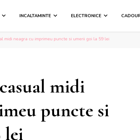
INCALTAMINTE
ELECTRONICE
CADOUR
 midi neagra cu imprimeu puncte si umerii goi la 59 lei
casual midi
imeu puncte si
 lei