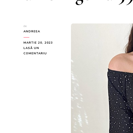
de
ANDREEA
MARTIE 20, 2023
LASĂ UN
LA
COMENTARIU
SALOPETA
DAMA
CASUAL
MIDI
NEAGRA
CU
IMPRIMEU
PUNCTE
SI
UMERII
GOI
LA
59
LEI