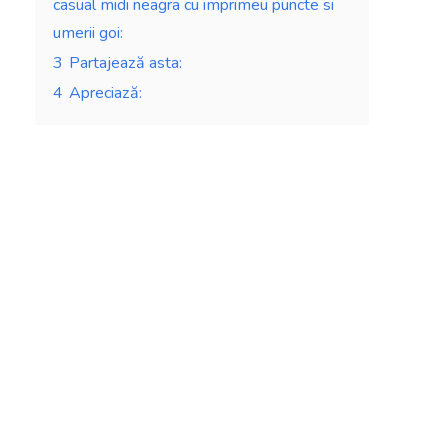
casual midi neagra cu imprimeu puncte si
umerii goi:
3
Partajează asta:
4
Apreciază: