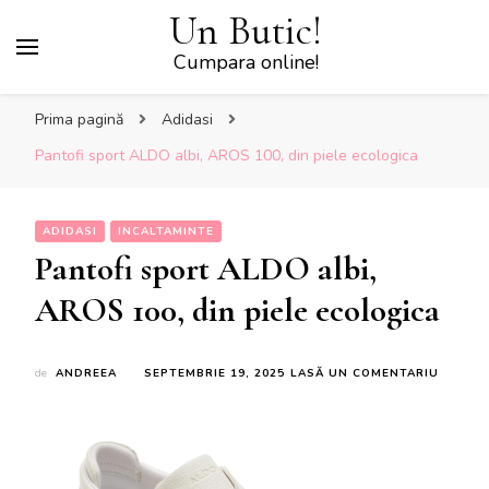
Un Butic!
Cumpara online!
Prima pagină
Adidasi
Pantofi sport ALDO albi, AROS 100, din piele ecologica
ADIDASI
INCALTAMINTE
Pantofi sport ALDO albi,
AROS 100, din piele ecologica
LA
de
ANDREEA
SEPTEMBRIE 19, 2025
LASĂ UN COMENTARIU
PANTOF
SPORT
ALDO
ALBI,
AROS