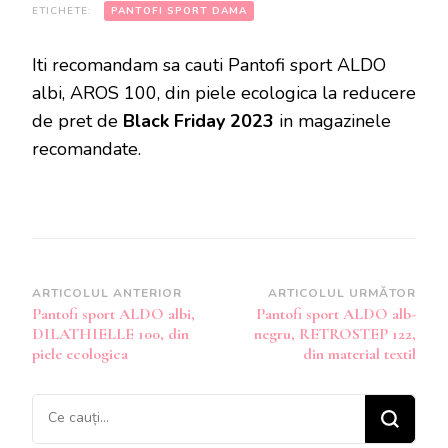
ETICHETE:
PANTOFI SPORT DAMA
Iti recomandam sa cauti Pantofi sport ALDO
albi, AROS 100, din piele ecologica la reducere
de pret de
Black Friday 2023
in magazinele
recomandate.
Navigare
ARTICOLUL ANTERIOR
ARTICOLUL URMĂTOR
Pantofi sport ALDO albi,
Pantofi sport ALDO alb-
în
DILATHIELLE 100, din
negru, RETROSTEP 122,
articole
piele ecologica
din material textil
Cauți
ceva?