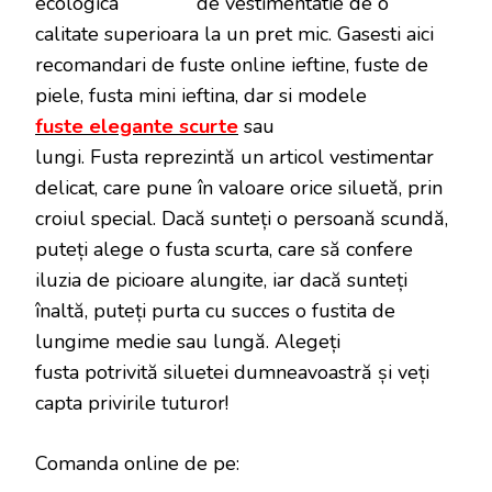
de vestimentatie de o
ECOLOGIC
LA
calitate superioara la un pret mic. Gasesti aici
108.12
recomandari de fuste online ieftine, fuste de
LEI
piele, fusta mini ieftina, dar si modele
fuste elegante scurte
sau
lungi. Fusta reprezintă un articol vestimentar
delicat, care pune în valoare orice siluetă, prin
croiul special. Dacă sunteți o persoană scundă,
puteți alege o fusta scurta, care să confere
iluzia de picioare alungite, iar dacă sunteți
înaltă, puteți purta cu succes o fustita de
lungime medie sau lungă. Alegeți
fusta potrivită siluetei dumneavoastră și veți
capta privirile tuturor!
Comanda online de pe: