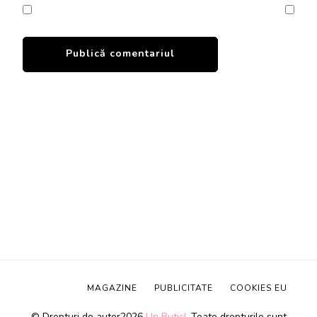
MAGAZINE
PUBLICITATE
COOKIES EU
© Drepturi de autor2026
Un Butic!
. Toate drepturile sunt