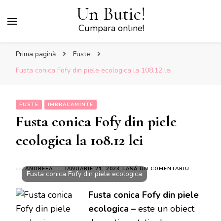
Un Butic!
Cumpara online!
Prima pagină
Fuste
Fusta conica Fofy din piele ecologica la 108.12 lei
FUSTE
IMBRACAMINTE
Fusta conica Fofy din piele
ecologica la 108.12 lei
LA
de
ANDREEA
IANUARIE 21, 2023
LASĂ UN COMENTARIU
Fusta conica Fofy din piele ecologica
FUSTA
CONICA
Fusta conica Fofy din piele
FOFY
DIN
ecologica –
este un obiect
PIELE