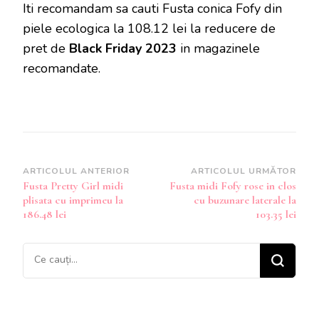
Iti recomandam sa cauti Fusta conica Fofy din
piele ecologica la 108.12 lei la reducere de
pret de
Black Friday 2023
in magazinele
recomandate.
Navigare
ARTICOLUL ANTERIOR
ARTICOLUL URMĂTOR
Fusta Pretty Girl midi
Fusta midi Fofy rose in clos
în
plisata cu imprimeu la
cu buzunare laterale la
articole
186.48 lei
103.35 lei
Cauți
ceva?