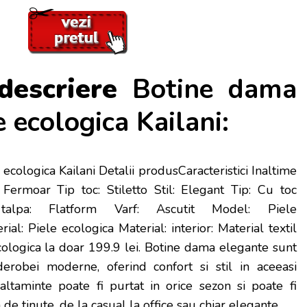
descriere
Botine dama
e ecologica Kailani:
ecologica Kailani Detalii produsCaracteristici Inaltime
 Fermoar Tip toc: Stiletto Stil: Elegant Tip: Cu toc
alpa: Flatform Varf: Ascutit Model: Piele
al: Piele ecologica Material: interior: Material textil
cologica la doar 199.9 lei
. Botine dama elegante sunt
erobei moderne, oferind confort si stil in aceeasi
altaminte poate fi purtat in orice sezon si poate fi
e tinute, de la casual la office sau chiar elegante.