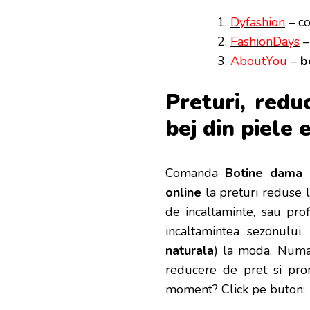
Dyfashion
– co
FashionDays
–
AboutYou
–
b
Preturi, redu
bej din piele 
Comanda
Botine dama b
online
la preturi reduse l
de incaltaminte, sau pro
incaltamintea sezonului 
naturala
) la moda. Numai
reducere de pret si pr
moment? Click pe buton: