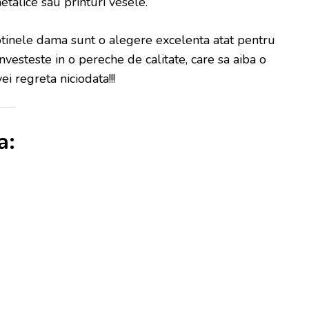
etalice sau printuri vesele.
botinele dama sunt o alegere excelenta atat pentru
 Investeste in o pereche de calitate, care sa aiba o
i regreta niciodata!!!
a: