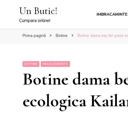
Un Butic!
IMBRACAMINTE
Cumpara online!
Prima pagină
Botine
Botine dama bej din piele ec
BOTINE
INCALTAMINTE
Botine dama bej
ecologica Kailan