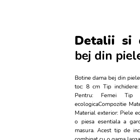
Detalii si 
bej din piel
Botine dama bej din piele 
toc: 8 cm Tip inchidere:
Pentru: Femei Tip t
ecologicaCompozitie Materi
Material exterior: Piele e
o piesa esentiala a gard
masura. Acest tip de inc
combinat cu o gama larga d