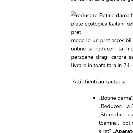
moda la un pret accesibil
online si reduceri la In
persoane dragi carora sa
livrare in toata tara in 24
Alti clienti au cautat si:
„Botine dama”,
„Reduceri la B
„
Stemulin – ca
toamna”, „botin
siret”, „
Aparate