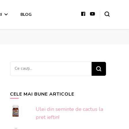
I
BLOG
Cauți
ceva?
CELE MAI BUNE ARTICOLE
Ulei din seminte de cactus la
pret ieftin!