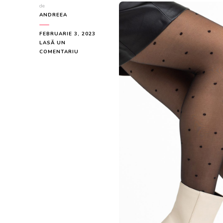
de
ANDREEA
FEBRUARIE 3, 2023
LASĂ UN
LA
COMENTARIU
BOTINE
DAMA
BEJ
DIN
PIELE
ECOLOGICA
KAILANI
LA
199.9
LEI