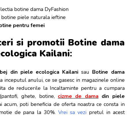
lectia botine dama DyFashion
 botine piele naturala ieftine
otine pentru femei
ceri si promotii Botine dama
ecologica Kailani
:
ej din piele ecologica Kailani
sau
Botine dama
a inceputul anului, ce se gasesc in magazinele online
fita de reducerile la Incaltaminte pentru a cumpara
(pantofi, ghete, botine,
cizme de dama
din piele
 acum, poti beneficia de oferta noastra ce consta in
omotie de pana la 30%.
Vrei sa vezi
pretul in acest