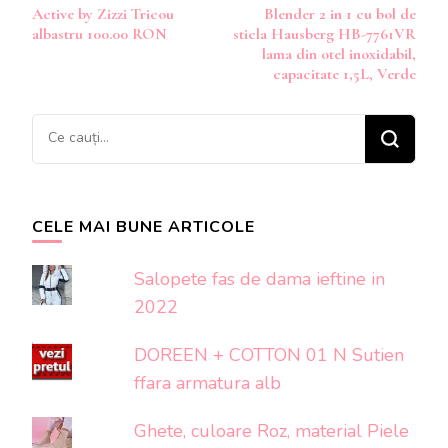
Active by Zizzi Tricou
Blender 2 in 1 cu bol de
în
albastru 100.00 RON
sticla Hausberg HB-7761VR
articole
lama din otel inoxidabil,
capacitate 1,5L, Verde
Cauți
ceva?
CELE MAI BUNE ARTICOLE
Salopete fas de dama ieftine in
2022
DOREEN + COTTON 01 N Sutien
ffara armatura alb
Ghete, culoare Roz, material Piele