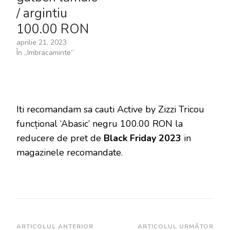
/ argintiu
100.00 RON
aprilie 21, 2023
În „Imbracaminte”
Iti recomandam sa cauti Active by Zizzi Tricou
funcțional ‘Abasic’ negru 100.00 RON la
reducere de pret de
Black Friday 2023
in
magazinele recomandate.
Navigare
ARTICOLUL ANTERIOR
ARTICOLUL URMĂTOR