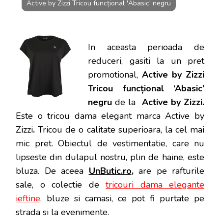
Active by Zizzi Tricou funcțional 'Abasic' negru
In aceasta perioada de
reduceri, gasiti la un pret
promotional,
Active by Zizzi
Tricou funcțional ‘Abasic’
negru
de la
Active by Zizzi.
Este o tricou dama elegant marca Active by
Zizzi
.
Tricou de o calitate superioara, la cel mai
mic pret.
Obiectul de vestimentatie, care nu
lipseste din dulapul nostru, plin de haine, este
bluza. De aceea
UnButic.ro
,
are pe rafturile
sale, o colectie de
tricouri dama elegante
ieftine
, bluze si camasi, ce pot fi purtate pe
strada si la evenimente.