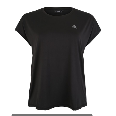
TRICOU
FUNCȚIONAL
‘ABASIC’
NEGRU
100.00
RON