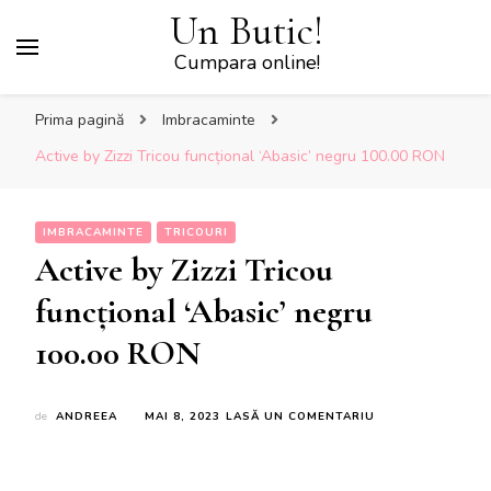
Un Butic!
Cumpara online!
Prima pagină
Imbracaminte
Active by Zizzi Tricou funcțional ‘Abasic’ negru 100.00 RON
IMBRACAMINTE
TRICOURI
Active by Zizzi Tricou
funcțional ‘Abasic’ negru
100.00 RON
LA
de
ANDREEA
MAI 8, 2023
LASĂ UN COMENTARIU
ACTIVE
BY
ZIZZI